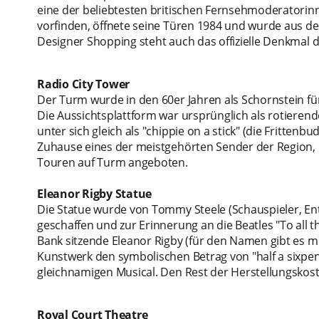
eine der beliebtesten britischen Fernsehmoderatorinn
vorfinden, öffnete seine Türen 1984 und wurde aus d
Designer Shopping steht auch das offizielle Denkmal 
Radio City Tower
Der Turm wurde in den 60er Jahren als Schornstein fü
Die Aussichtsplattform war ursprünglich als rotierend
unter sich gleich als "chippie on a stick" (die Fritten
Zuhause eines der meistgehörten Sender der Region,
Touren auf Turm angeboten.
Eleanor Rigby Statue
Die Statue wurde von Tommy Steele (Schauspieler, Ente
geschaffen und zur Erinnerung an die Beatles "To all t
Bank sitzende Eleanor Rigby (für den Namen gibt es m
Kunstwerk den symbolischen Betrag von "half a sixpen
gleichnamigen Musical. Den Rest der Herstellungskoste
Royal Court Theatre