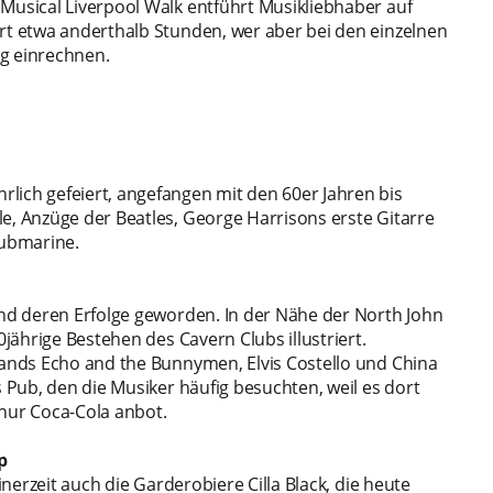
 Musical Liverpool Walk entführt Musikliebhaber auf
ert etwa anderthalb Stunden, wer aber bei den einzelnen
ag einrechnen.
lich gefeiert, angefangen mit den 60er Jahren bis
e, Anzüge der Beatles, George Harrisons erste Gitarre
Submarine.
und deren Erfolge geworden. In der Nähe der North John
0jährige Bestehen des Cavern Clubs illustriert.
 Bands Echo and the Bunnymen, Elvis Costello und China
s Pub, den die Musiker häufig besuchten, weil es dort
 nur Coca-Cola anbot.
p
inerzeit auch die Garderobiere Cilla Black, die heute