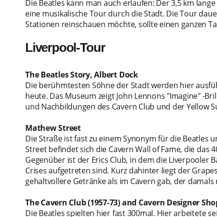
Die Beatles kann man auch erlaufen: Der 3,5 km lange
eine musikalische Tour durch die Stadt. Die Tour dau
Stationen reinschauen möchte, sollte einen ganzen T
Liverpool-Tour
The Beatles Story, Albert Dock
Die berühmtesten Söhne der Stadt werden hier ausführ
heute. Das Museum zeigt John Lennons "Imagine" -Brill
und Nachbildungen des Cavern Club und der Yellow 
Mathew Street
Die Straße ist fast zu einem Synonym für die Beatles 
Street befindet sich die Cavern Wall of Fame, die das 4
Gegenüber ist der Erics Club, in dem die Liverpooler
Crises aufgetreten sind. Kurz dahinter liegt der Grape
gehaltvollere Getränke als im Cavern gab, der damals
The Cavern Club (1957-73) and Cavern Designer Sho
Die Beatles spielten hier fast 300mal. Hier arbeitete se