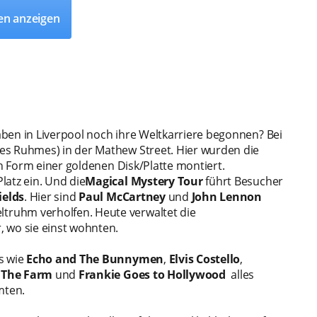
en anzeigen
ben in Liverpool noch ihre Weltkarriere begonnen? Bei
es Ruhmes) in der Mathew Street. Hier wurden die
in Form einer goldenen Disk/Platte montiert.
latz ein. Und die
Magical Mystery Tour
führt Besucher
ields
. Hier sind
Paul McCartney
und
John Lennon
ruhm verholfen. Heute verwaltet die
 wo sie einst wohnten.
s wie
Echo and The Bunnymen
,
Elvis Costello
,
,
The Farm
und
Frankie Goes to Hollywood
alles
mten.