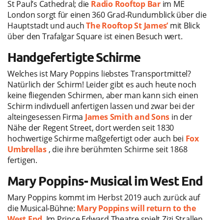
St Paul’s Cathedral; die
Radio Rooftop Bar
im ME
London sorgt für einen 360 Grad-Rundumblick über die
Hauptstadt und auch
The Rooftop St James’
mit Blick
über den Trafalgar Square ist einen Besuch wert.
Handgefertigte Schirme
Welches ist Mary Poppins liebstes Transportmittel?
Natürlich der Schirm! Leider gibt es auch heute noch
keine fliegenden Schirmen, aber man kann sich einen
Schirm indivduell anfertigen lassen und zwar bei der
alteingesessen Firma
James Smith and Sons
in der
Nähe der Regent Street, dort werden seit 1830
hochwertige Schirme maßgefertigt oder auch bei
Fox
Umbrellas
, die ihre berühmten Schirme seit 1868
fertigen.
Mary Poppins- Musical im West End
Mary Poppins kommt im Herbst 2019 auch zurück auf
die Musical-Bühne:
Mary Poppins will return to the
West End
. Im Prince Edward Theatre spielt Zizi Strallen