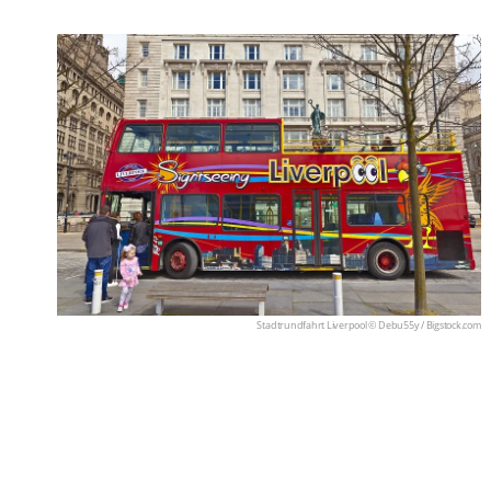
Stadtrundfahrt Liverpool © Debu55y /
Bigstock.com