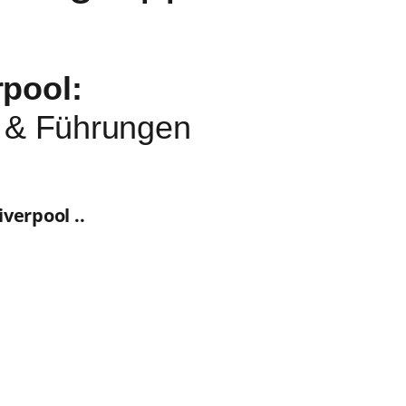
rpool:
n & Führungen
verpool ..